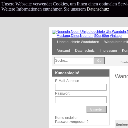
Unsere Webseite verwendet Cookies, um Ihnen einen optimalen Service
Weitere Informationen entnehmen Sie unserem
Datenschutz
Unbeleuchtete Wanduhren
Wanduhren mit
Versand
Datenschutz
Impressum
Kon
Go
Start
Kundenlogin!
Wand
E-Mail-Adresse
Passwort
Anmelden
Konto erstellen
Passwort vergessen?
Sortier