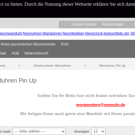
 zu bieten. Durch die Nutzung dieser Webseite erklären Sie sich dami
Unsere Partner
Kundenlogin
 Ihrem persönlichen Wunschmotiv
DVD
takt
AGB
Widerrufsrecht
»
»
seite
Unbeleuchtete Wanduhren
Wanduhren Pin Up
uhren Pin Up
Sollten Sie Ihr Motiv hier nicht finden schreiben Sie
morgenstern@neonuhr.de
Wir fertigen Ihnen auch gerne eine Wanduhr mit Ihrem pers
en nach
Anzeigen