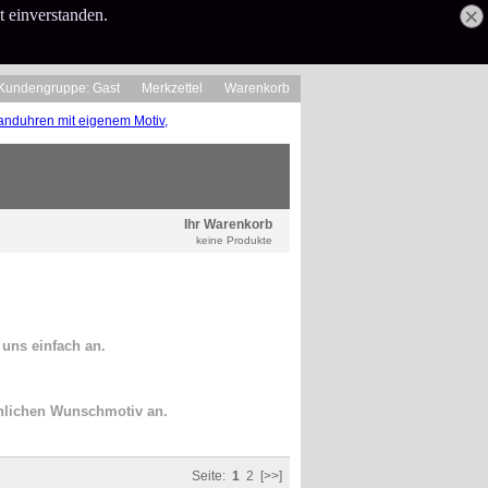
t einverstanden.
Kundengruppe: Gast
Merkzettel
Warenkorb
Ihr Warenkorb
keine Produkte
 uns einfach an.
önlichen Wunschmotiv an.
Seite:
1
2
[>>]